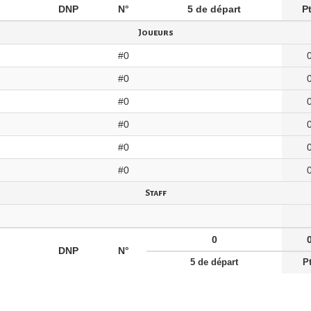
DNP
N°
5 de départ
P
Joueurs
#0
#0
#0
#0
#0
#0
Staff
0
DNP
N°
5 de départ
P