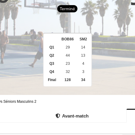
Terminé
BOB86
SM2
Q1
29
14
Q2
44
13
Q3
23
4
Q4
32
3
Final
128
34
 Séniors Masculins 2
Avant-match