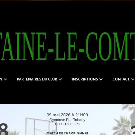
ON
PARTENAIRES DU CLUB
INSCRIPTIONS
CONTACT
09 mai 2026 à 21H00
Gymnase Eric Tabarly
8
BUXEROLLES
Match de championnat